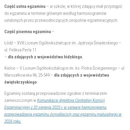
Część ustna egzaminu
– w szkole, w której zdający miał przystąpić
do egzaminu w terminie głównym według harmonogramów
ustalonych przez przewodniczących zespołów egzaminacyjnych.
Część pisemna egzaminu
–
Łódź – XVIII Liceum Ogólnokształcące im. Jędrzeja Śniadeckiego –
ul. Feliksa Perla 11
–
dla zdających z województwa łódzkiego
,
Kielce – V Liceum Ogólnokształcące im. ks. Piotra Ściegiennego – ul.
Marszałkowska 96, 25-549 –
dla zdających z województwa
świętokrzyskiego
.
Egzaminy zostaną przeprowadzone zgodnie z terminarzem
zamieszczonym w
Komunikacie dyrektora Centralnej Komisji
Egzaminacyjnej z 20 sierpnia 2025 r. w sprawie harmonogramu
przeprowadzania egzaminu ósmoklasisty oraz egzaminu maturalnego w
2026 roku
.