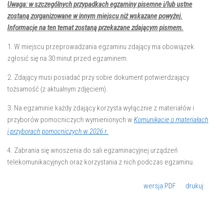
Uwaga: w szczególnych przypadkach egzaminy pisemne i/lub ustne
zostaną zorganizowane w innym miejscu niż wskazane powyżej.
Informacje na ten temat zostaną przekazane zdającym pismem.
1. W miejscu przeprowadzania egzaminu zdający ma obowiązek
zgłosić się na 30 minut przed egzaminem.
2. Zdający musi posiadać przy sobie dokument potwierdzający
tożsamość (z aktualnym zdjęciem).
3. Na egzaminie każdy zdający korzysta wyłącznie z materiałów i
przyborów pomocniczych wymienionych w
Komunikacie o materiałach
i przyborach pomocniczych w 2026 r
.
4. Zabrania się wnoszenia do sali egzaminacyjnej urządzeń
telekomunikacyjnych oraz korzystania z nich podczas egzaminu.
wersja PDF
drukuj