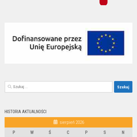
Szukaj:
HISTORIA AKTUALNOŚCI
sierpień 2026
P
W
Ś
C
P
S
N