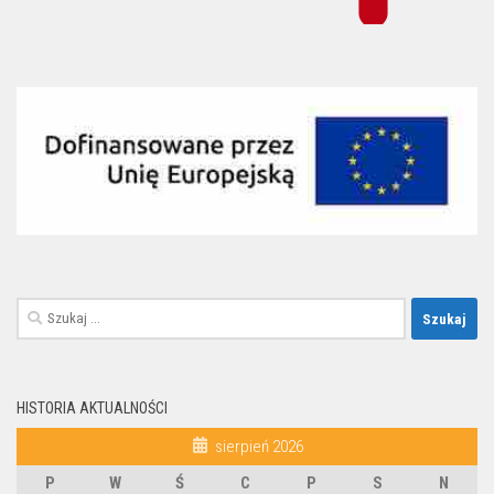
Szukaj:
HISTORIA AKTUALNOŚCI
sierpień 2026
P
W
Ś
C
P
S
N