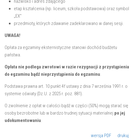
nazwisko i adres zdającego
etap kształcenia (np. liceum, szkoła podstawowa) oraz symbol
„EX”
przedmioty, których zdawanie zadeklarowano w danej sesji.
UWAGA!
Opłata za egzaminy eksternistyczne stanowi dochód budżetu
państwa.
Opłata nie podlega zwrotowi
w razie rezygnacji z przystąpienia
do egzaminu bądź nieprzystąpienia do egzaminu
.
Podstawa prawna art. 10 punkt 4f ustawy z dnia 7 września 1991 r. o
systemie oświaty (Dz.U. z 2025 r. poz. 881).
O zwolnienie z opłat w całości bądź w części (50%) mogą starać się
osoby bezrobotne lub w bardzo trudnej sytuacji materialnej
po jej
udokumentowaniu
.
wersja PDF
drukuj