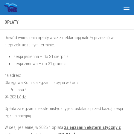
Skip to content
OPŁATY
Dowód wniesienia opłaty wraz z deklaracją należy przesłać w
nieprzekraczalnym terminie:
sesja jesienna – do 31 sierpnia
sesja zimowa – do 31 grudnia
na adres:
Okręgowa Komisja Egzaminacyjna w Łodzi
ul. Praussa 4
94-203 Łódź
Opłata za egzamin eksternistyczny jest ustalana przed każdą sesją
egzaminacyjną.
W sesji jesiennej w 2026 r. opłata
za egzamin eksternistyczny z