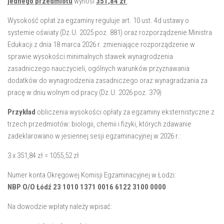
jednego przedmiotu
wynosi
351,84 zł
.
Wysokość opłat za egzaminy reguluje art. 10 ust. 4d ustawy o
systemie oświaty (Dz.U. 2025 poz. 881) oraz rozporządzenie Ministra
Edukacji z dnia 18 marca 2026 r. zmieniające rozporządzenie w
sprawie wysokości minimalnych stawek wynagrodzenia
zasadniczego nauczycieli, ogólnych warunków przyznawania
dodatków do wynagrodzenia zasadniczego oraz wynagradzania za
pracę w dniu wolnym od pracy (Dz.U. 2026 poz. 379)
Przykład
obliczenia wysokości opłaty za egzaminy eksternistyczne z
trzech przedmiotów: biologii, chemii i fizyki, których zdawanie
zadeklarowano w jesiennej sesji egzaminacyjnej w 2026 r.:
3 x 351,84 zł = 1055,52 zł
Numer konta Okręgowej Komisji Egzaminacyjnej w Łodzi:
NBP O/O Łódź 23 1010 1371 0016 6122 3100 0000
Na dowodzie wpłaty należy wpisać: