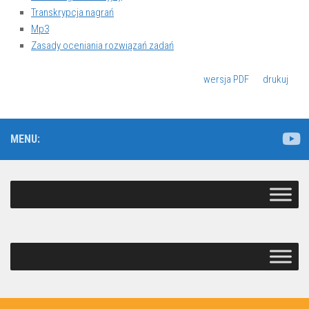
Transkrypcja nagrań
Mp3
Zasady oceniania rozwiązań zadań
wersja PDF
drukuj
MENU: