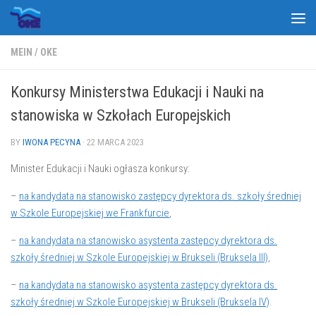
Skip to content
MEIN
/
OKE
Konkursy Ministerstwa Edukacji i Nauki na
stanowiska w Szkołach Europejskich
BY
IWONA PECYNA
·
22 MARCA 2023
Minister Edukacji i Nauki ogłasza konkursy:
–
na kandydata na stanowisko zastępcy dyrektora ds. szkoły średniej
w Szkole Europejskiej we Frankfurcie
,
–
na kandydata na stanowisko asystenta zastępcy dyrektora ds.
szkoły średniej w Szkole Europejskiej w Brukseli (Bruksela III)
,
–
na kandydata na stanowisko asystenta zastępcy dyrektora ds.
szkoły średniej w Szkole Europejskiej w Brukseli (Bruksela IV)
.