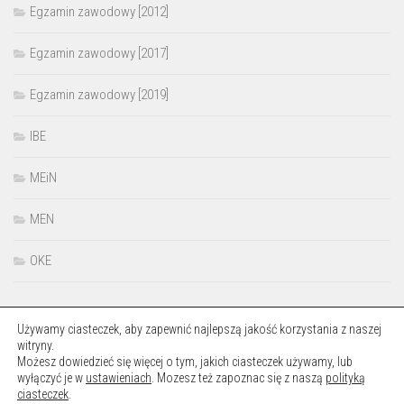
Egzamin zawodowy [2012]
Egzamin zawodowy [2017]
Egzamin zawodowy [2019]
IBE
MEiN
MEN
OKE
Używamy ciasteczek, aby zapewnić najlepszą jakość korzystania z naszej
witryny.
Możesz dowiedzieć się więcej o tym, jakich ciasteczek używamy, lub
wyłączyć je w
ustawieniach
. Mozesz też zapoznac się z naszą
polityką
Okręgowa Komisja Egzaminacyjna w Łodzi © 2026. Wszelkie prawa
ciasteczek
.
zastrzeżone.