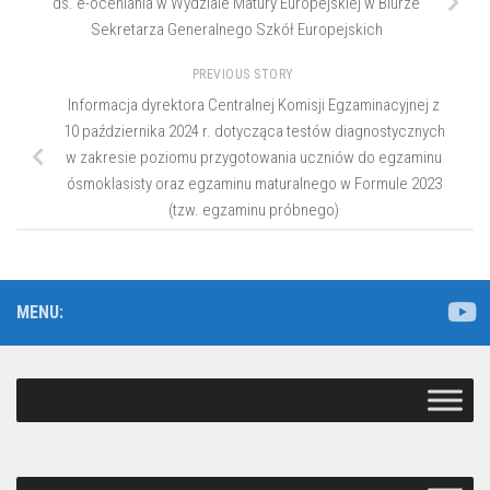
ds. e-oceniania w Wydziale Matury Europejskiej w Biurze
Sekretarza Generalnego Szkół Europejskich
PREVIOUS STORY
Informacja dyrektora Centralnej Komisji Egzaminacyjnej z
10 października 2024 r. dotycząca testów diagnostycznych
w zakresie poziomu przygotowania uczniów do egzaminu
ósmoklasisty oraz egzaminu maturalnego w Formule 2023
(tzw. egzaminu próbnego)
MENU: