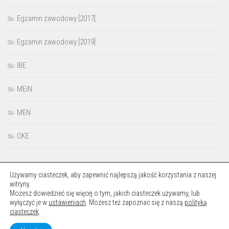
Egzamin zawodowy [2017]
Egzamin zawodowy [2019]
IBE
MEiN
MEN
OKE
Używamy ciasteczek, aby zapewnić najlepszą jakość korzystania z naszej
witryny.
Możesz dowiedzieć się więcej o tym, jakich ciasteczek używamy, lub
wyłączyć je w
ustawieniach
. Mozesz też zapoznac się z naszą
polityką
Okręgowa Komisja Egzaminacyjna w Łodzi © 2026. Wszelkie prawa
ciasteczek
.
zastrzeżone.