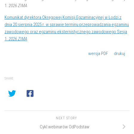
1.
2026 ZIMA
Komunikat dyrektora Okręgowej Komisji Egzaminacyjnej w Łodzi z
dnia 20 sierpnia 2025 r. w sprawie terminu przeprowadzania egzaminu
zawodowego oraz egzaminu eksternistycznego zawodowego Sesja
1.
2026 ZIMA
wersja PDF
drukuj
SHARE
NEXT STORY
Cykl webinarów OdPodstaw