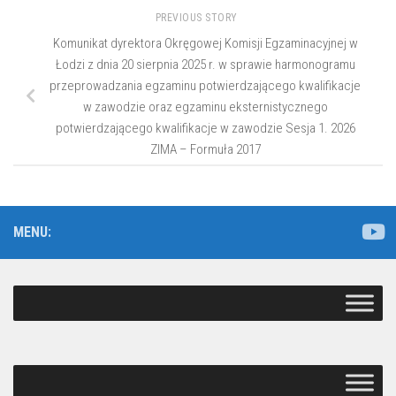
PREVIOUS STORY
Komunikat dyrektora Okręgowej Komisji Egzaminacyjnej w
Łodzi z dnia 20 sierpnia 2025 r. w sprawie harmonogramu
przeprowadzania egzaminu potwierdzającego kwalifikacje
w zawodzie oraz egzaminu eksternistycznego
potwierdzającego kwalifikacje w zawodzie Sesja 1. 2026
ZIMA – Formuła 2017
MENU: