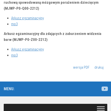
ruchową spowodowaną mózgowym porażeniem dziecięcym
(MJWP-P0-Q00-2212)
Arkusz egzaminacyjny
mp3
Arkusz egzaminacyjny dla zdających z zaburzeniem widzenia
barw (MJWP-P0-Z00-2212)
Arkusz egzaminacyjny
mp3
wersja PDF
drukuj
MENU: