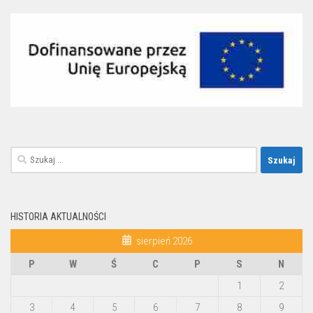
Szukaj:
HISTORIA AKTUALNOŚCI
sierpień 2026
P
W
Ś
C
P
S
N
1
2
3
4
5
6
7
8
9