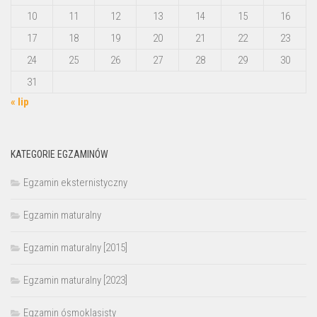
10
11
12
13
14
15
16
17
18
19
20
21
22
23
24
25
26
27
28
29
30
31
« lip
KATEGORIE EGZAMINÓW
Egzamin eksternistyczny
Egzamin maturalny
Egzamin maturalny [2015]
Egzamin maturalny [2023]
Egzamin ósmoklasisty