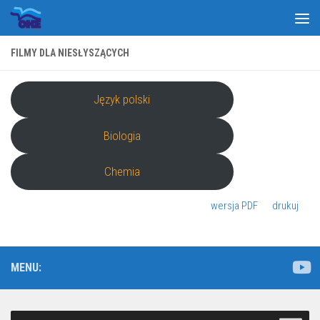
Skip to content
FILMY DLA NIESŁYSZĄCYCH
Język polski
Biologia
Chemia
wersja PDF
drukuj
MENU: