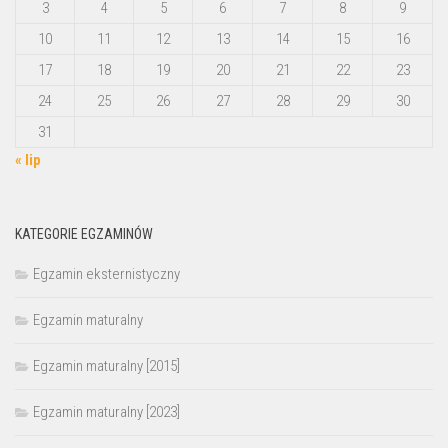
3
4
5
6
7
8
9
10
11
12
13
14
15
16
17
18
19
20
21
22
23
24
25
26
27
28
29
30
31
« lip
KATEGORIE EGZAMINÓW
Egzamin eksternistyczny
Egzamin maturalny
Egzamin maturalny [2015]
Egzamin maturalny [2023]