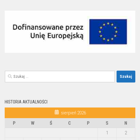
Szukaj:
HISTORIA AKTUALNOŚCI
sierpień 2026
P
W
Ś
C
P
S
N
1
2