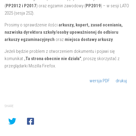
(
PP2012 i P2017
) oraz egzamin zawodowy (
PP2019
) – w sesji LATO
2025 (sesja 252).
Prosimy o sprawdzenie ilości
arkuszy, kopert, zasad oceniania,
nazwiska dyrektora szkoły/osoby upoważnionej do odbioru
arkuszy egzaminacyjnych
oraz
miejsca dostawy arkuszy
.
Jeżeli będzie problem z otworzeniem dokumentu i pojawi się
komunikat „
Ta strona obecnie nie działa”
, proszę skorzystać z
przeglądarki Mozilla Firefox.
wersja PDF
drukuj
SHARE