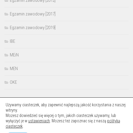
Egzamin zawodowy [2012]
Egzamin zawodowy [2017]
Egzamin zawodowy [2019]
IBE
MEiN
MEN
OKE
Używamy ciasteczek, aby zapewnić najlepszą jakość korzystania z naszej
witryny.
Możesz dowiedzieć się więcej o tym, jakich ciasteczek używamy, lub
wyłączyć je w
ustawieniach
. Mozesz też zapoznac się z naszą
polityką
Okręgowa Komisja Egzaminacyjna w Łodzi © 2026. Wszelkie prawa
ciasteczek
.
zastrzeżone.