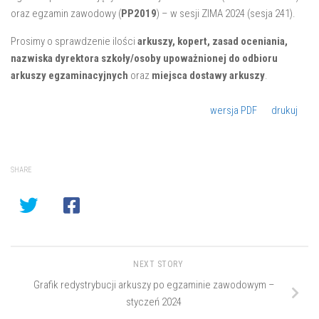
oraz egzamin zawodowy (
PP2019
) – w sesji ZIMA 2024 (sesja 241).
Prosimy o sprawdzenie ilości
arkuszy, kopert, zasad oceniania,
nazwiska dyrektora szkoły/osoby upoważnionej do odbioru
arkuszy egzaminacyjnych
oraz
miejsca dostawy arkuszy
.
wersja PDF
drukuj
SHARE
NEXT STORY
Grafik redystrybucji arkuszy po egzaminie zawodowym –
styczeń 2024