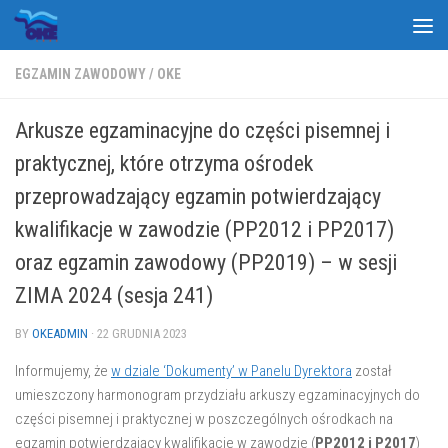
Skip to content
EGZAMIN ZAWODOWY
/
OKE
Arkusze egzaminacyjne do części pisemnej i
praktycznej, które otrzyma ośrodek
przeprowadzający egzamin potwierdzający
kwalifikacje w zawodzie (PP2012 i PP2017)
oraz egzamin zawodowy (PP2019) – w sesji
ZIMA 2024 (sesja 241)
BY
OKEADMIN
·
22 GRUDNIA 2023
Informujemy, że
w dziale ‘Dokumenty’ w Panelu Dyrektora
został
umieszczony harmonogram przydziału arkuszy egzaminacyjnych do
części pisemnej i praktycznej w poszczególnych ośrodkach na
egzamin potwierdzający kwalifikacje w zawodzie (
PP2012 i P2017
)