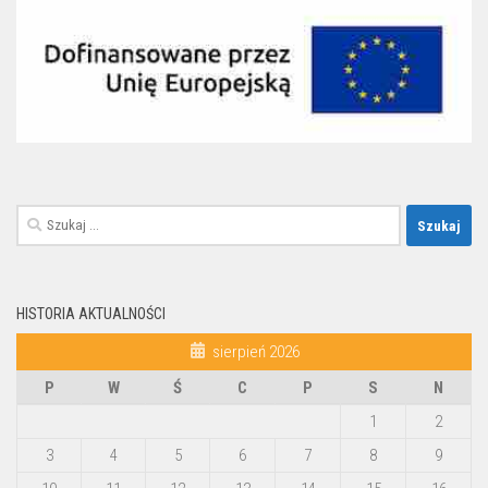
Szukaj:
HISTORIA AKTUALNOŚCI
sierpień 2026
P
W
Ś
C
P
S
N
1
2
3
4
5
6
7
8
9