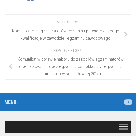
NEXT STORY
Komunikat dla egzaminatorów egzaminu potwierdzającego
kwalifikacje w zawodzie i egzaminu zawodowego
PREVIOUS STORY
Komunikat w sprawie naboru do zespołów egzaminatorów
oceniających prace z egzaminu ósmoklasisty i egzaminu
maturalnego w sesji głównej 2025 r.
MENU: