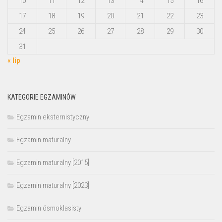
10
11
12
13
14
15
16
17
18
19
20
21
22
23
24
25
26
27
28
29
30
31
« lip
KATEGORIE EGZAMINÓW
Egzamin eksternistyczny
Egzamin maturalny
Egzamin maturalny [2015]
Egzamin maturalny [2023]
Egzamin ósmoklasisty