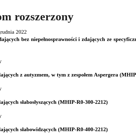
om rozszerzony
grudnia 2022
ających bez niepełnosprawności i zdających ze specyfic
y
dających z autyzmem, w tym z zespołem Aspergera (MHIP
y
dających słabosłyszących (MHIP-R0-300-2212)
y
dających słabowidzących (MHIP-R0-400-2212)