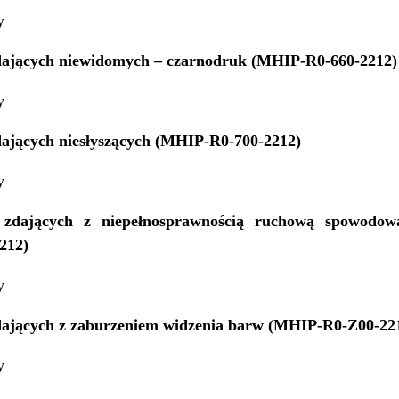
y
dających niewidomych – czarnodruk (MHIP-R0-660-2212)
y
dających niesłyszących (MHIP-R0-700-2212)
y
 zdających z niepełnosprawnością ruchową spowod
212)
y
dających z zaburzeniem widzenia barw (MHIP-R0-Z00-22
y