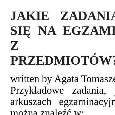
JAKIE ZADAN
SIĘ NA EGZAM
Z POSZC
‎PRZEDMIOTÓW
written by Agata Tomas
Przykładowe zadania,
arkuszach egzaminacyj
można znaleźć w:‎